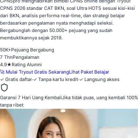
CPNSpro menghadirkan bimbel CPNS online dengan Tryout
CPNS 2026 standar CAT BKN, soal Ultra HOTS sesuai kisi-kisi
Latihan Soal CPNS 2026: Mulai Sekarang atau Tertin
dari BKN, analisis performa real-time, dan strategi belajar
berdasarkan pengalaman nyata menghadapi seleksi.
Jika kamu termasuk salah satunya, ini waktunya naik level. Ja
Bergabunglah dengan 50.000+ pejuang yang sudah
Alumni Tryout CPNS 2026 yang Sudah Te
membuktikannya sejak 2019.
50K+
Pejuang Bergabung
Lebih dari 50.000 alumni CPNSpro terbukti lulus seleksi CPNS d
7 Thn
Pengalaman
4.9★
Rating Alumni
Pilih Paket Tryout SKD & SKB CPNS 2026
🚀 Mulai Tryout Gratis Sekarang
Lihat Paket Belajar
✓ Gratis daftar
·
✓ Tanpa kartu kredit
·
✓ Langsung akses
Mulai Simulasi SKD & SKB CPNS 2026 Gratis Sekara
Daftar gratis dan akses langsung 6 paket tryout SKD premium d
Garansi 7 Hari Uang Kembali
Jika tidak puas, uang kembali 100%
tanpa ribet
Paket Starter SKD — Rp36.000
Paket Pro SKD — Rp99.000
Paket Mastery SKD — Rp149.000
Paket VIP SKD — Rp249.000