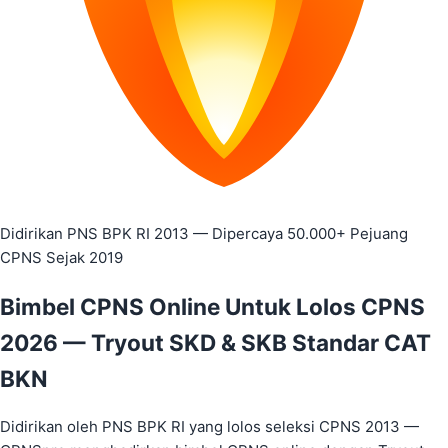
Perjalanan Kamu Menjadi ASN CPNS 20
5 langkah terstruktur menuju kesuksesan menjadi Aparatur Sipi
Kenapa Tryout CPNS 2026 Harus di CPN
Bukan sekadar kumpulan soal. Ini sistem persiapan terstruktur
Coba Gratis Sekarang
Didirikan PNS BPK RI 2013 — Dipercaya 50.000+ Pejuang
Fitur Unggulan Tryout CPNS 2026 CPNS
CPNS Sejak 2019
Sudah Belajar Keras, Tapi Nilai SKD Masih di Bawah 
Bimbel CPNS Online
Untuk Lolos CPNS
2026 — Tryout SKD & SKB Standar CAT
Banyak pejuang CPNS mengerjakan ratusan soal setiap hari — ta
BKN
Siapa yang Cocok Ikut Tryout CPNS 202
Didirikan oleh PNS BPK RI yang lolos seleksi CPNS 2013 —
Seleksi CPNS 2026 semakin kompetitif. Formasi terbatas, pesain