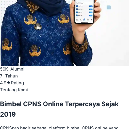
50K+
Alumni
7+
Tahun
4.9★
Rating
Tentang Kami
Bimbel CPNS Online Terpercaya
Sejak
2019
CPNSpro hadir sebagai platform bimbel CPNS online yang